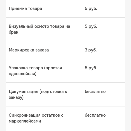
Приемка товара
5 руб.
Визуальный осмотр товара на
5 руб.
брак
Маркировка заказа
3 руб.
Даю согласие на обработку
персональных данных
Упаковка товара (простая
5 руб.
Получить предложение со скидкой
однослойная)
8 (800) 500-89-57
Документация (подготовка к
бесплатно
info@umarket.pro
заказу)
@umarket_official
Синхронизация остатков с
бесплатно
маркеплейсами