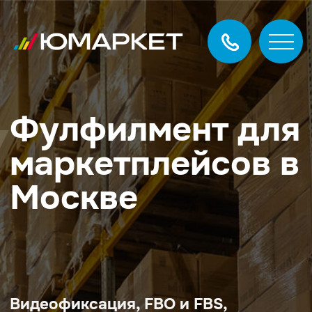
Фулфилмент для
маркетплейсов в
Москве
Видеофиксация, FBO и FBS,
собственная ERP
Вы сосредотачиваетесь на продажах, а все
операционные задачи закрываются нашей
командой