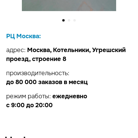
11+
лет
В E-commerce
РЦ Москва:
глубокое понимание динамики рынка
и потребностей онлайн-продавцов
адрес:
Москва, Котельники, Угрешский
100+
проезд, строение 8
производительность:
до 80 000 заказов в месяц
Партнеров
производители, дистрибуторы и селлеры,
режим работы:
ежедневно
для которых мы оказываем услуги
с 9:00 до 20:00
1.5
млн