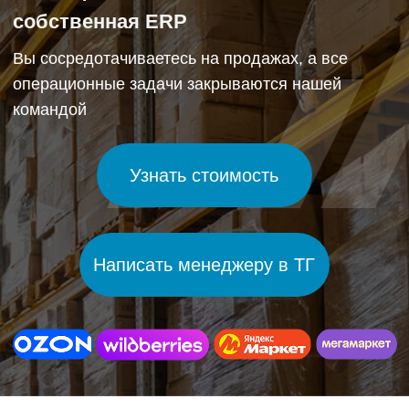
Узнать стоимость
Написать менеджеру в ТГ
Цифры, которые
говорят сами за себя
11+
лет
В E-commerce
глубокое понимание динамики рынка