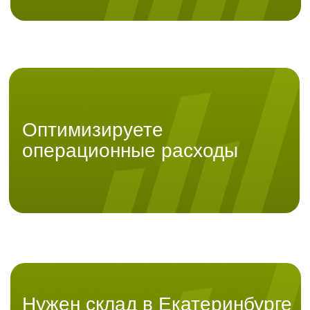
Работаем с клиентами с
объемом заказов от 10 до
1000 в сутки.
Наши услуги
/ 01
Приёмка и обработка товара
Приемка груза по весу, пересчет и
проверка на соответствие, проверка на
брак, присваивание штрихкодов (если
нет), внесение в систему учета.
/ 02