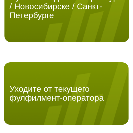
Ответственное хранение
Адресное размещение -
поштучное, коробочное и
паллетное. Систему учета и
контроля в WMS, инвентаризации.
/ 03
Маркировка и этикировка
Готовим товары под требования
любых маркетплейсов и «Честный
ЗНАК»
/ 04