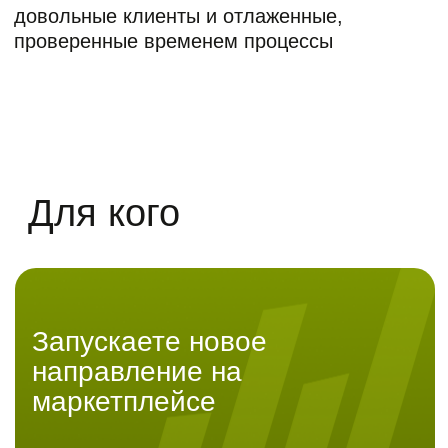
Нужен склад в Екатеринбурге
/ Новосибирске / Санкт-
Петербурге
Уходите от текущего
фулфилмент-оператора