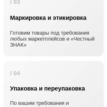
РЦ Санкт-Петербург
РЦ Москва
РЦ Казань
РЦ Екатеринбург
РЦ Новосибирск
Почему выбирают
Юмаркет
Фулфилмент?
API‑интеграции с Озоном и