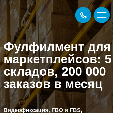
Фулфилмент для
маркетплейсов: 5
складов, 200 000
заказов в месяц
Видеофиксация, FBO и FBS,
собственная ERP
Вы сосредотачиваетесь на продажах, а все
операционные задачи закрываются нашей
командой