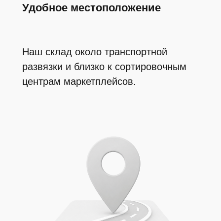
Скорость
Отгрузка ваших заказов день в день —
без задержек и простоев
Прозрачность
Видеофиксация упаковки каждой посылки
гарантирует точность и безопасность
Отчетность
Полный отчет по всему товародвижению,
инвентаризации